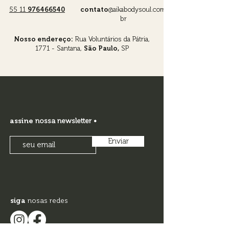
55 11
976466540
contato
@aikabodysoul.com.
br
Nosso endereço:
Rua Voluntários da Pátria,
1771 - Santana,
São Paulo,
SP
assine
nossa newsletter •
Enviar
siga
nosas redes