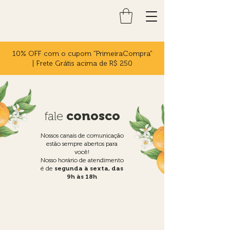
10% OFF com o cupom "PrimeiraCompra"
| Frete Grátis acima de R$ 250
fale
conosco
Nossos canais de comunicação
estão sempre abertos para
você!
Nosso horário de atendimento
é de
segunda à sexta, das
9h às 18h